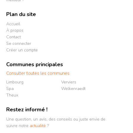
Plan du site
Accueil
À propos
Contact
Se connecter
Créer un compte
Communes principales
Consulter toutes les communes
Limbourg
Verviers
Spa
Welkenraedt
Theux
Restez informé !
Une question, un avis, des conseils ou juste envie de
suivre notre
actualité
?